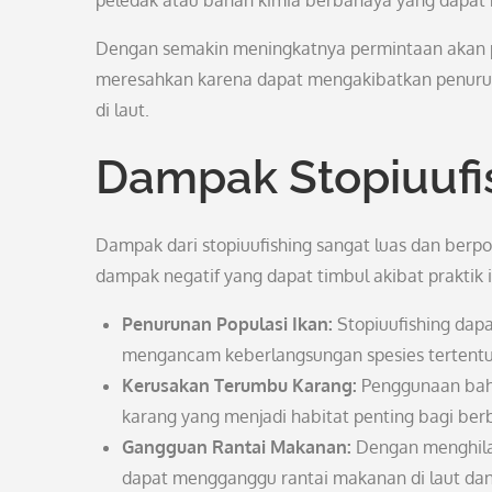
peledak atau bahan kimia berbahaya yang dapat 
Dengan semakin meningkatnya permintaan akan pr
meresahkan karena dapat mengakibatkan penurun
di laut.
Dampak Stopiuufi
Dampak dari stopiuufishing sangat luas dan berp
dampak negatif yang dapat timbul akibat praktik in
Penurunan Populasi Ikan:
Stopiuufishing dapa
mengancam keberlangsungan spesies tertentu
Kerusakan Terumbu Karang:
Penggunaan baha
karang yang menjadi habitat penting bagi berba
Gangguan Rantai Makanan:
Dengan menghilang
dapat mengganggu rantai makanan di laut da