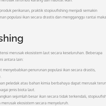
merusak terumbu karang dan habitat ikan.
oduk perikanan, praktik stopiuufishing menjadi semakin
an populasi ikan secara drastis dan mengganggu rantai mak
shing
otensi merusak ekosistem laut secara keseluruhan. Beberapa
i antara lain:
t menyebabkan penurunan populasi ikan secara drastis,
.
n peledak atau bahan kimia berbahaya dapat merusak ter
gai jenis biota laut.
kan sejumlah besar ikan secara tidak terkendali, stopiuufis
n merusak ekosistem secara menyeluruh.