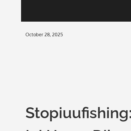
Posted
October 28, 2025
on
Stopiuufishing