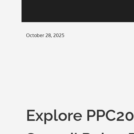
Posted
October 28, 2025
on
Explore PPC20