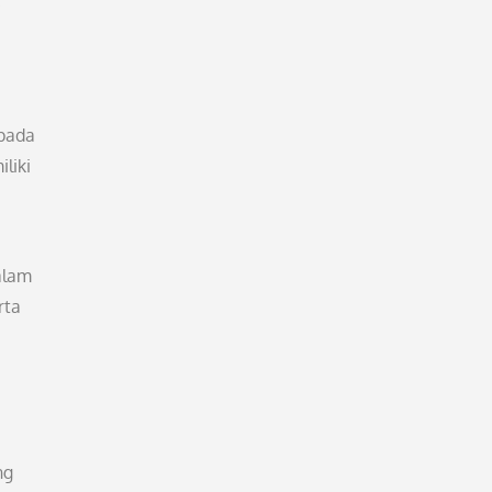
.
 pada
liki
alam
rta
ng