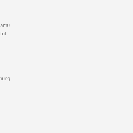
 kamu
tut
unung