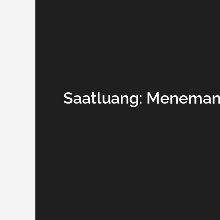
Saatluang: Menemani