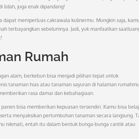
i lidah, juga enak dipandang!
ga dapat memperluas cakrawala kulinermu. Mungkin saja, kam
nah terbayangkan sebelumnya. Jadi, yuk manfaatkan saatlua
!
aman Rumah
ngan alam, berkebun bisa menjadi pilihan tepat untuk
enis tanaman hias atau tanaman sayuran di halaman rumahmu
 memberikan rasa damai dan kebahagiaan.
anen bisa memberikan kepuasan tersendiri. Kamu bisa belaj
n, serta menyaksikan pertumbuhan tanaman secara langsung. T
kamu nikmati, entah itu dalam bentuk bunga-bunga cantik atau