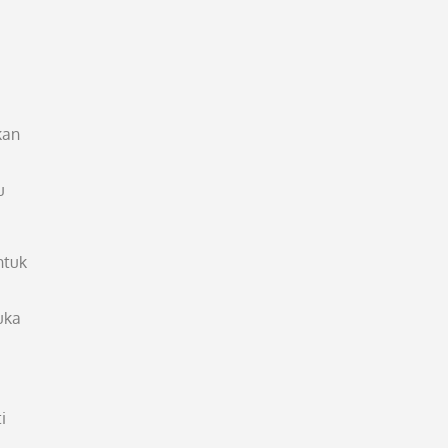
kan
u
ntuk
uka
i