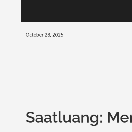
Posted
October 28, 2025
on
Saatluang: Me