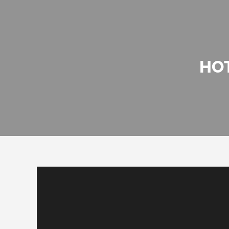
Skip
to
content
HOT