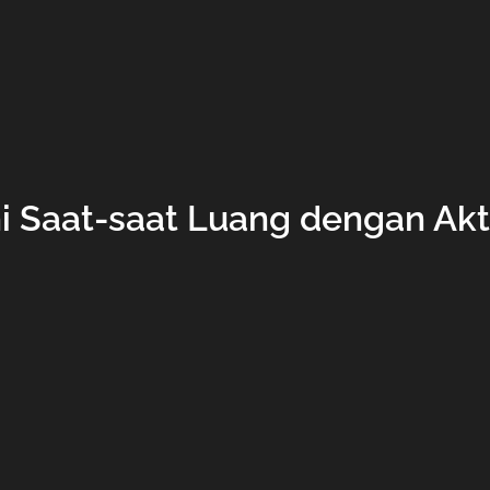
 Saat-saat Luang dengan Ak