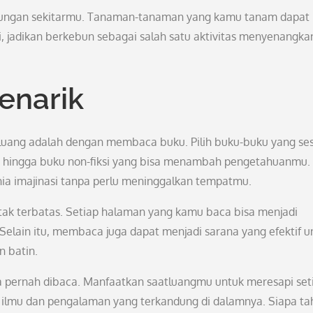
gkungan sekitarmu. Tanaman-tanaman yang kamu tanam dapat
di, jadikan berkebun sebagai salah satu aktivitas menyenangka
narik
tluang adalah dengan membaca buku. Pilih buku-buku yang se
if, hingga buku non-fiksi yang bisa menambah pengetahuanmu.
a imajinasi tanpa perlu meninggalkan tempatmu.
ak terbatas. Setiap halaman yang kamu baca bisa menjadi
Selain itu, membaca juga dapat menjadi sarana yang efektif u
 batin.
 pernah dibaca. Manfaatkan saatluangmu untuk meresapi set
ilmu dan pengalaman yang terkandung di dalamnya. Siapa ta