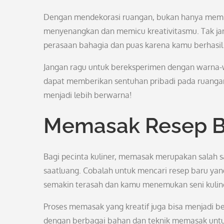
Dengan mendekorasi ruangan, bukan hanya membua
menyenangkan dan memicu kreativitasmu. Tak jar
perasaan bahagia dan puas karena kamu berhasil
Jangan ragu untuk bereksperimen dengan warna-wa
dapat memberikan sentuhan pribadi pada ruang
menjadi lebih berwarna!
Memasak Resep B
Bagi pecinta kuliner, memasak merupakan salah 
saatluang. Cobalah untuk mencari resep baru 
semakin terasah dan kamu menemukan seni kuline
Proses memasak yang kreatif juga bisa menjadi b
dengan berbagai bahan dan teknik memasak untuk 