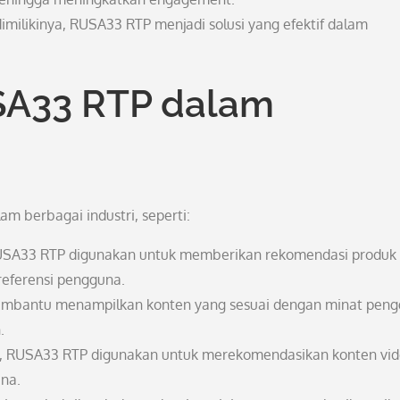
ilikinya, RUSA33 RTP menjadi solusi yang efektif dalam
SA33 RTP dalam
m berbagai industri, seperti:
SA33 RTP digunakan untuk memberikan rekomendasi produk
referensi pengguna.
embantu menampilkan konten yang sesuai dengan minat pen
.
g, RUSA33 RTP digunakan untuk merekomendasikan konten vi
na.