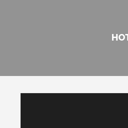
Skip
to
content
HOT