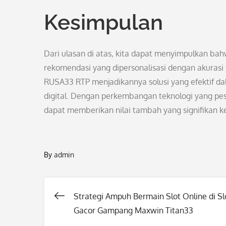
Kesimpulan
Dari ulasan di atas, kita dapat menyimpulkan
rekomendasi yang dipersonalisasi dengan akurasi
RUSA33 RTP menjadikannya solusi yang efektif d
digital. Dengan perkembangan teknologi yang pes
dapat memberikan nilai tambah yang signifikan k
By
admin
Strategi Ampuh Bermain Slot Online di Sl
Post
Gacor Gampang Maxwin Titan33