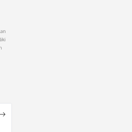
kan
iki
n