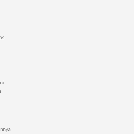
as
ni
n
annya