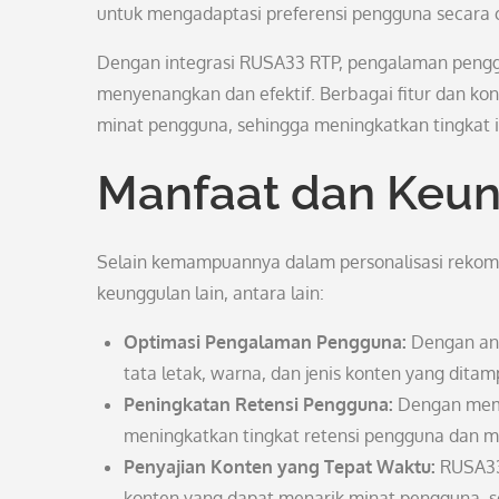
untuk mengadaptasi preferensi pengguna secara c
Dengan integrasi RUSA33 RTP, pengalaman penggu
menyenangkan dan efektif. Berbagai fitur dan ko
minat pengguna, sehingga meningkatkan tingkat in
Manfaat dan Keu
Selain kemampuannya dalam personalisasi rekom
keunggulan lain, antara lain:
Optimasi Pengalaman Pengguna:
Dengan ana
tata letak, warna, dan jenis konten yang dita
Peningkatan Retensi Pengguna:
Dengan memb
meningkatkan tingkat retensi pengguna dan m
Penyajian Konten yang Tepat Waktu:
RUSA33
konten yang dapat menarik minat pengguna, 