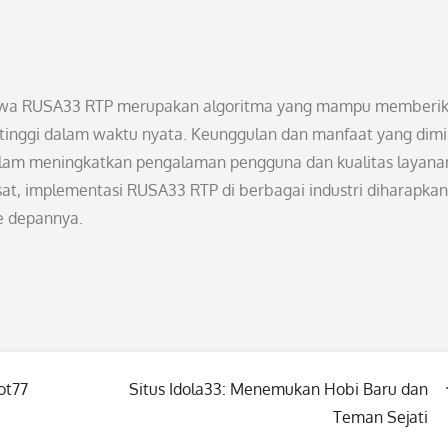
 bahwa RUSA33 RTP merupakan algoritma yang mampu memberi
 tinggi dalam waktu nyata. Keunggulan dan manfaat yang dimil
alam meningkatkan pengalaman pengguna dan kualitas layana
at, implementasi RUSA33 RTP di berbagai industri diharapkan
e depannya.
ot77
Situs Idola33: Menemukan Hobi Baru dan
Teman Sejati