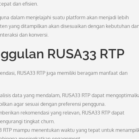
epat dan efisien.
na dalam menjelajahi suatu platform akan menjadi lebih
nten yang ditampilkan akan disesuaikan dengan kebutuhan da
teraksi dan konversi.
nggulan RUSA33 RTP
endasi, RUSA33 RTP juga memiliki beragam manfaat dan
lisis data yang mendalam, RUSA33 RTP dapat mengoptimalk
mpilkan agar sesuai dengan preferensi pengguna.
erikan rekomendasi yang relevan, RUSA33 RTP dapat
engurangi tingkat churn.
 RTP mampu menentukan waktu yang tepat untuk menampil
sehingga meningkatkan engagement.