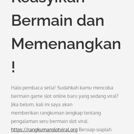
Bermain dan
Memenangkan
!
Halo pembaca setia! Sudahkah kamu mencoba
bermain game slot online baru yang sedang viral?
Jika belum, kali ini saya akan
memberikan rangkuman lengkap tentang
pengalaman seru bermain slot viral.
https://rangkumanslotviral.org
Bersiap-siaplah