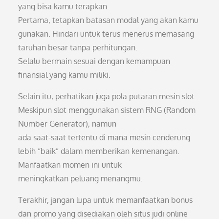
yang bisa kamu terapkan.
Pertama, tetapkan batasan modal yang akan kamu
gunakan. Hindari untuk terus menerus memasang
taruhan besar tanpa perhitungan.
Selalu bermain sesuai dengan kemampuan
finansial yang kamu miliki.
Selain itu, perhatikan juga pola putaran mesin slot.
Meskipun slot menggunakan sistem RNG (Random
Number Generator), namun
ada saat-saat tertentu di mana mesin cenderung
lebih “baik” dalam memberikan kemenangan.
Manfaatkan momen ini untuk
meningkatkan peluang menangmu.
Terakhir, jangan lupa untuk memanfaatkan bonus
dan promo yang disediakan oleh situs judi online