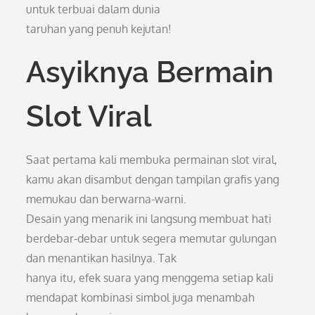
untuk terbuai dalam dunia
taruhan yang penuh kejutan!
Asyiknya Bermain
Slot Viral
Saat pertama kali membuka permainan slot viral,
kamu akan disambut dengan tampilan grafis yang
memukau dan berwarna-warni.
Desain yang menarik ini langsung membuat hati
berdebar-debar untuk segera memutar gulungan
dan menantikan hasilnya. Tak
hanya itu, efek suara yang menggema setiap kali
mendapat kombinasi simbol juga menambah