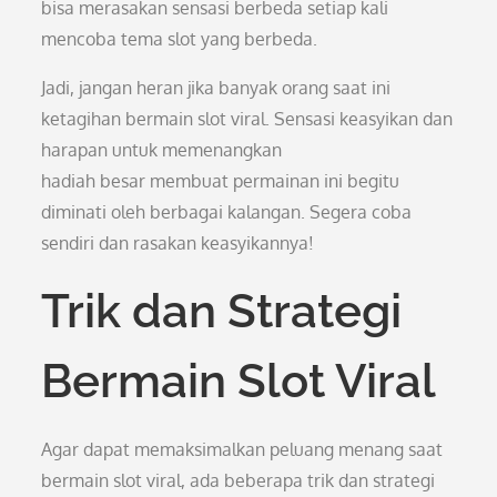
bisa merasakan sensasi berbeda setiap kali
mencoba tema slot yang berbeda.
Jadi, jangan heran jika banyak orang saat ini
ketagihan bermain slot viral. Sensasi keasyikan dan
harapan untuk memenangkan
hadiah besar membuat permainan ini begitu
diminati oleh berbagai kalangan. Segera coba
sendiri dan rasakan keasyikannya!
Trik dan Strategi
Bermain Slot Viral
Agar dapat memaksimalkan peluang menang saat
bermain slot viral, ada beberapa trik dan strategi