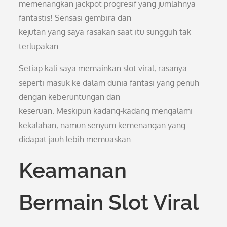
memenangkan jackpot progresif yang jumlahnya
fantastis! Sensasi gembira dan
kejutan yang saya rasakan saat itu sungguh tak
terlupakan.
Setiap kali saya memainkan slot viral, rasanya
seperti masuk ke dalam dunia fantasi yang penuh
dengan keberuntungan dan
keseruan. Meskipun kadang-kadang mengalami
kekalahan, namun senyum kemenangan yang
didapat jauh lebih memuaskan.
Keamanan
Bermain Slot Viral