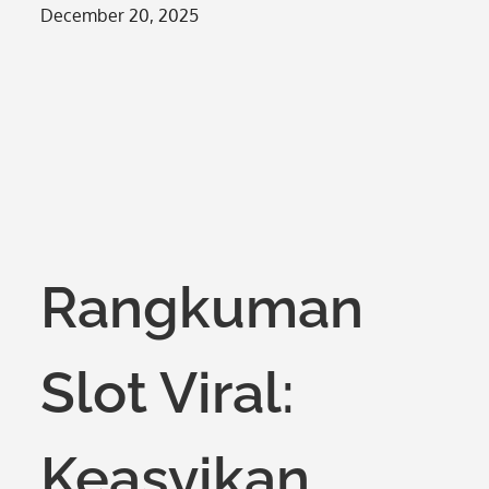
Posted
December 20, 2025
on
Rangkuman
Slot Viral:
Keasyikan