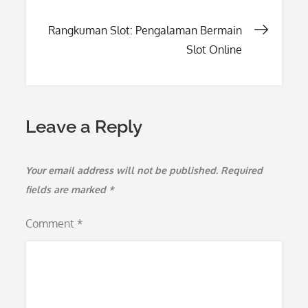
navigation
Rangkuman Slot: Pengalaman Bermain
Slot Online
Leave a Reply
Your email address will not be published.
Required
fields are marked
*
Comment
*