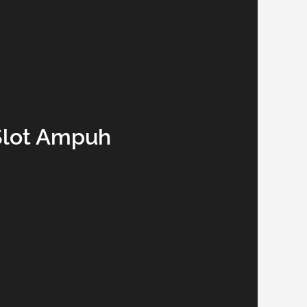
 Slot Ampuh