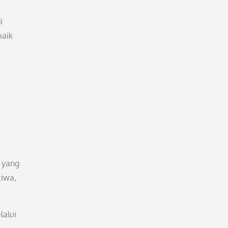
i
baik
 yang
iwa,
lalui