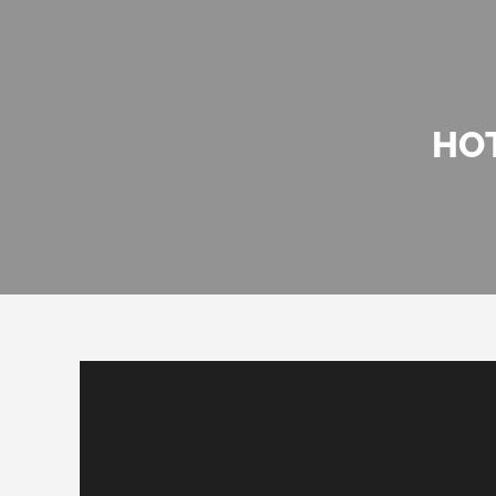
Skip
to
content
HOT