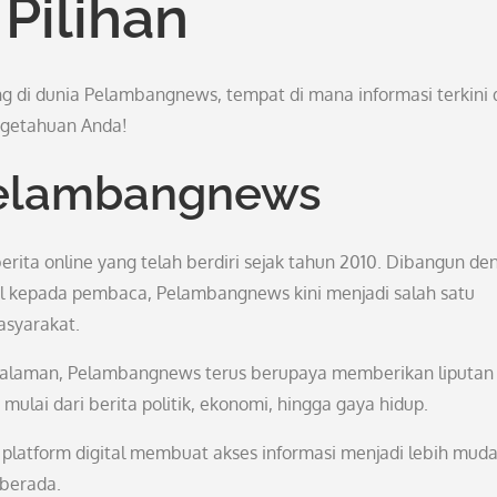
Pilihan
g di dunia Pelambangnews, tempat di mana informasi terkini 
ngetahuan Anda!
Pelambangnews
ita online yang telah berdiri sejak tahun 2010. Dibangun de
ual kepada pembaca, Pelambangnews kini menjadi salah satu
asyarakat.
ngalaman, Pelambangnews terus berupaya memberikan liputan
ulai dari berita politik, ekonomi, hingga gaya hidup.
 platform digital membuat akses informasi menjadi lebih mud
berada.