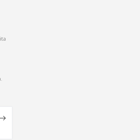
ita
.