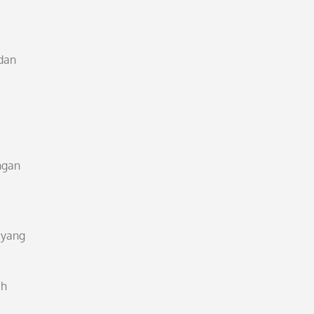
dan
ngan
 yang
ah