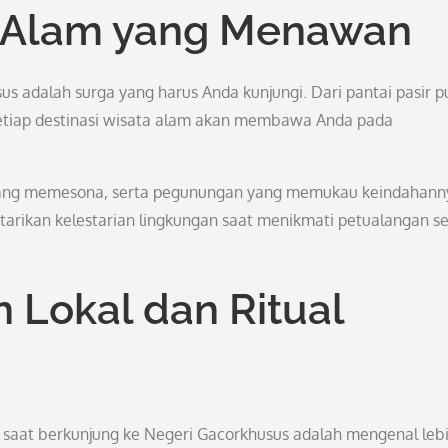
a Alam yang Menawan
us adalah surga yang harus Anda kunjungi. Dari pantai pasir p
tiap destinasi wisata alam akan membawa Anda pada
 yang memesona, serta pegunungan yang memukau keindahann
arikan kelestarian lingkungan saat menikmati petualangan se
 Lokal dan Ritual
n saat berkunjung ke Negeri Gacorkhusus adalah mengenal leb