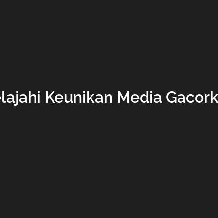
lajahi Keunikan Media Gacor