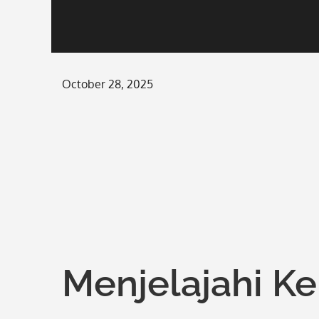
Posted
October 28, 2025
on
Menjelajahi K