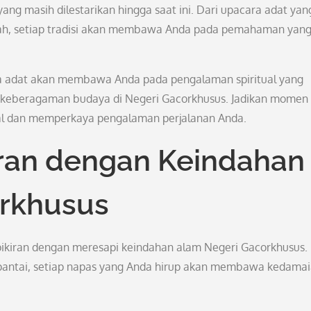
 yang masih dilestarikan hingga saat ini. Dari upacara adat yan
eriah, setiap tradisi akan membawa Anda pada pemahaman yan
cara adat akan membawa Anda pada pengalaman spiritual yang
beragaman budaya di Negeri Gacorkhusus. Jadikan momen 
kal dan memperkaya pengalaman perjalanan Anda.
ran dengan Keindahan
rkhusus
kiran dengan meresapi keindahan alam Negeri Gacorkhusus. 
pantai, setiap napas yang Anda hirup akan membawa kedama