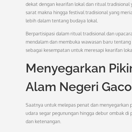
dekat dengan kearifan lokal dan ritual tradisional
sarat makna hingga festival tradisional yang m
lebih dalam tentang budaya lokal.
Berpartisipasi dalam ritual tradisional dan upa
mendalam dan membuka wawasan baru tentang ke
sebagai kesempatan untuk meresapi kearifan lo
Menyegarkan Piki
Alam Negeri Gaco
Saatnya untuk melepas penat dan menyegarkan pi
udara segar pegunungan hingga debur ombak di 
dan ketenangan.