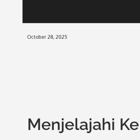
Posted
October 28, 2025
on
Menjelajahi K