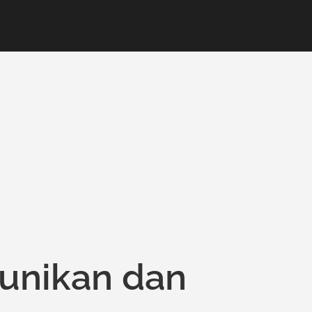
eunikan dan