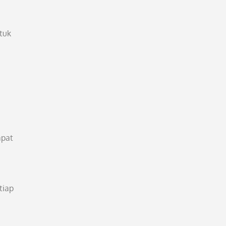
tuk
apat
tiap