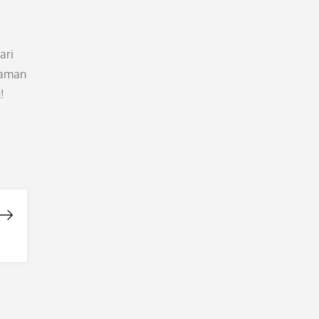
ari
laman
!