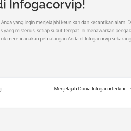
i Infogacorvip!
 Anda yang ingin menjelajahi keunikan dan kecantikan alam. D
us yang misterius, setiap sudut tempat ini menawarkan penga
untuk merencanakan petualangan Anda di Infogacorvip sekarang
g
Menjelajah Dunia Infogacorterkini