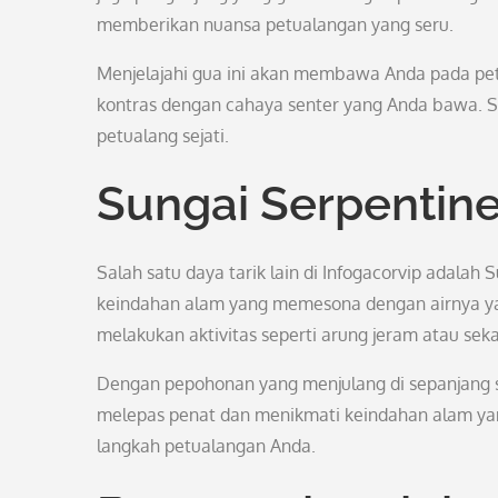
memberikan nuansa petualangan yang seru.
Menjelajahi gua ini akan membawa Anda pada pet
kontras dengan cahaya senter yang Anda bawa. S
petualang sejati.
Sungai Serpentin
Salah satu daya tarik lain di Infogacorvip adal
keindahan alam yang memesona dengan airnya yang
melakukan aktivitas seperti arung jeram atau se
Dengan pepohonan yang menjulang di sepanjang s
melepas penat dan menikmati keindahan alam yan
langkah petualangan Anda.