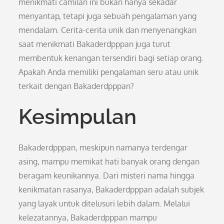
menikmati camilan ini bukan hanya sekadar
menyantap, tetapi juga sebuah pengalaman yang
mendalam. Cerita-cerita unik dan menyenangkan
saat menikmati Bakaderdpppan juga turut
membentuk kenangan tersendiri bagi setiap orang.
Apakah Anda memiliki pengalaman seru atau unik
terkait dengan Bakaderdpppan?
Kesimpulan
Bakaderdpppan, meskipun namanya terdengar
asing, mampu memikat hati banyak orang dengan
beragam keunikannya. Dari misteri nama hingga
kenikmatan rasanya, Bakaderdpppan adalah subjek
yang layak untuk ditelusuri lebih dalam. Melalui
kelezatannya, Bakaderdpppan mampu