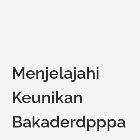
Menjelajahi
Keunikan
Bakaderdpppa