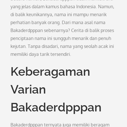
yang jelas dalam kamus bahasa Indonesia. Namun,
di balik keunikannya, nama ini mampu menarik
perhatian banyak orang. Dari mana asal nama
Bakaderdpppan sebenarnya? Cerita di balik proses
penciptaan nama ini sungguh menarik dan penuh
kejutan. Tanpa disadari, nama yang seolah acak ini
memiliki daya tarik tersendiri.
Keberagaman
Varian
Bakaderdpppan
Bakaderdpppan ternyata juga memiliki beragam