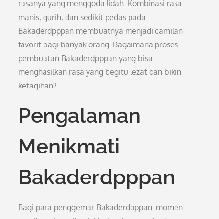
rasanya yang menggoda lidah. Kombinasi rasa
manis, gurih, dan sedikit pedas pada
Bakaderdpppan membuatnya menjadi camilan
favorit bagi banyak orang. Bagaimana proses
pembuatan Bakaderdpppan yang bisa
menghasilkan rasa yang begitu lezat dan bikin
ketagihan?
Pengalaman
Menikmati
Bakaderdpppan
Bagi para penggemar Bakaderdpppan, momen