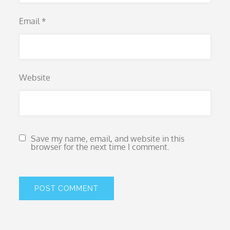
Email
*
Website
Save my name, email, and website in this
browser for the next time I comment.