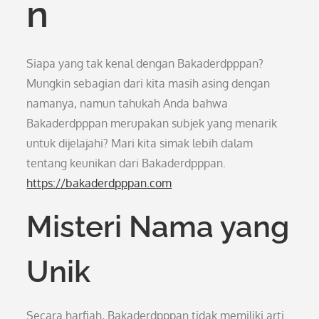
n
Siapa yang tak kenal dengan Bakaderdpppan?
Mungkin sebagian dari kita masih asing dengan
namanya, namun tahukah Anda bahwa
Bakaderdpppan merupakan subjek yang menarik
untuk dijelajahi? Mari kita simak lebih dalam
tentang keunikan dari Bakaderdpppan.
https://bakaderdpppan.com
Misteri Nama yang
Unik
Secara harfiah, Bakaderdpppan tidak memiliki arti