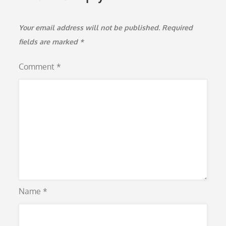
Your email address will not be published.
Required
fields are marked
*
Comment
*
Name
*