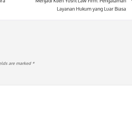
ara
Menjadi Klien Yusril Law Firm: Pengalaman
Layanan Hukum yang Luar Biasa
ields are marked
*