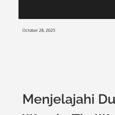
Posted
October 28, 2025
on
Menjelajahi D