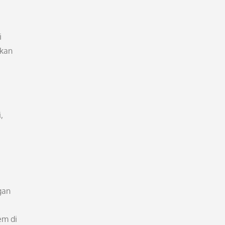
i
ukan
,
gan
em di