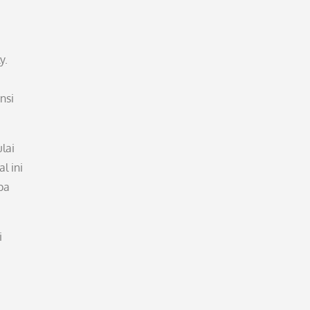
y.
nsi
lai
l ini
pa
i