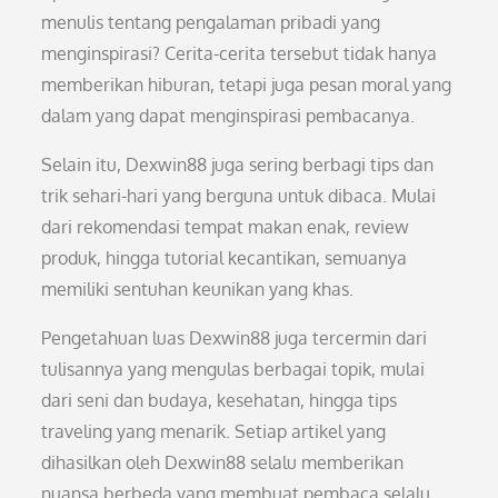
menulis tentang pengalaman pribadi yang
menginspirasi? Cerita-cerita tersebut tidak hanya
memberikan hiburan, tetapi juga pesan moral yang
dalam yang dapat menginspirasi pembacanya.
Selain itu, Dexwin88 juga sering berbagi tips dan
trik sehari-hari yang berguna untuk dibaca. Mulai
dari rekomendasi tempat makan enak, review
produk, hingga tutorial kecantikan, semuanya
memiliki sentuhan keunikan yang khas.
Pengetahuan luas Dexwin88 juga tercermin dari
tulisannya yang mengulas berbagai topik, mulai
dari seni dan budaya, kesehatan, hingga tips
traveling yang menarik. Setiap artikel yang
dihasilkan oleh Dexwin88 selalu memberikan
nuansa berbeda yang membuat pembaca selalu