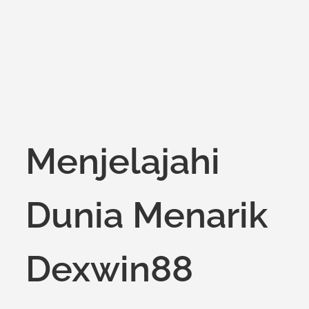
Menjelajahi
Dunia Menarik
Dexwin88