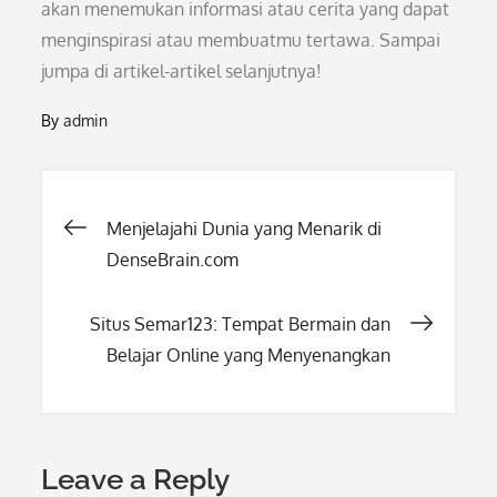
akan menemukan informasi atau cerita yang dapat
menginspirasi atau membuatmu tertawa. Sampai
jumpa di artikel-artikel selanjutnya!
By
admin
Post
Menjelajahi Dunia yang Menarik di
DenseBrain.com
navigation
Situs Semar123: Tempat Bermain dan
Belajar Online yang Menyenangkan
Leave a Reply