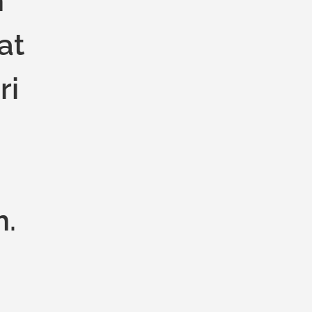
h
at
ri
n.