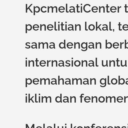
KpcmelatiCenter t
penelitian lokal, t
sama dengan berb
internasional unt
pemahaman globa
iklim dan fenome