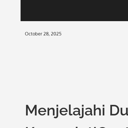
Posted
October 28, 2025
on
Menjelajahi Du