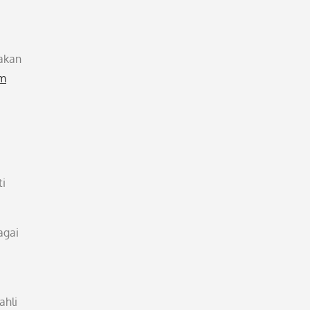
 akan
om
ti
agai
ahli