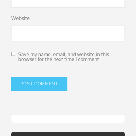
Website
Save my name, email, and website in this
browser for the next time I comment.