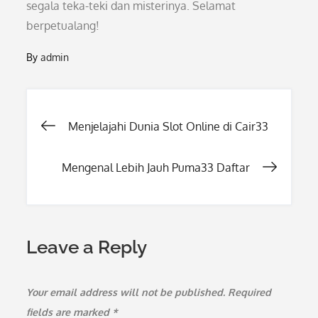
segala teka-teki dan misterinya. Selamat
berpetualang!
By
admin
Post
Menjelajahi Dunia Slot Online di Cair33
navigation
Mengenal Lebih Jauh Puma33 Daftar
Leave a Reply
Your email address will not be published.
Required
fields are marked
*