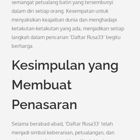
semangat petualang batin yang tersembunyi
dalam diri setiap orang. Kesempatan untuk
menyaksikan keajaiban dunia dan menghadapi
ketakutan-ketakutan yang ada, menjadikan setiap
langkah dalam pencarian ‘Daftar Rusa33’ begitu
berharga.
Kesimpulan yang
Membuat
Penasaran
Selama berabad-abad, ‘Daftar Rusa33’ telah
menjadi simbol keberanian, petualangan, dan