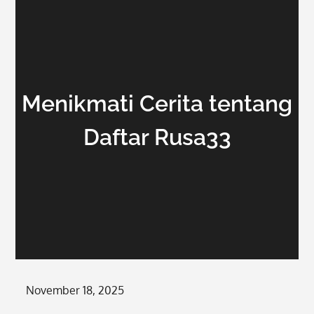
Menikmati Cerita tentang
Daftar Rusa33
Posted
November 18, 2025
on