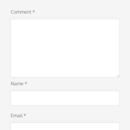
Comment
*
Name
*
Email
*