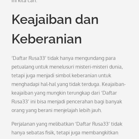
ini kita cari.
Keajaiban dan
Keberanian
‘Daftar Rusa33’ tidak hanya mengundang para
petualang untuk menelusuri misteri-misteri dunia,
tetapi juga menjadi simbol keberanian untuk
menghadapi hal-hal yang tidak terduga. Keajaiban-
keajaiban yang mungkin terungkap dari ‘Daftar
Rusa33’ ini bisa menjadi pencerahan bagi banyak
orang yang berani menjelajah lebih jauh.
Perjalanan yang melibatkan ‘Daftar Rusa33’ tidak
hanya sebatas fisik, tetapi juga membangkitkan