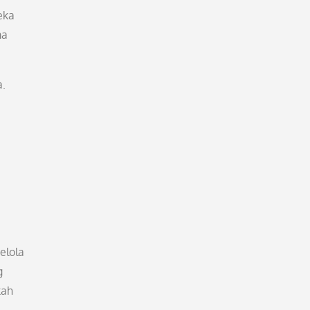
eka
ma
a.
elola
g
kah