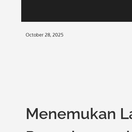
Posted
October 28, 2025
on
Menemukan Law