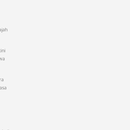
ajah
ini
hwa
ra
asa