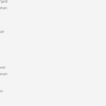
njadi
ahan
air
nasi
janan
an