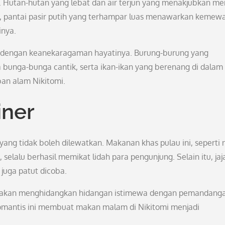
. Hutan-hutan yang lebat dan air terjun yang menakjubkan me
tu, pantai pasir putih yang terhampar luas menawarkan kemew
inya.
al dengan keanekaragaman hayatinya. Burung-burung yang
 bunga-bunga cantik, serta ikan-ikan yang berenang di dalam 
ban alam Nikitomi.
iner
ang tidak boleh dilewatkan. Makanan khas pulau ini, seperti 
 selalu berhasil memikat lidah para pengunjung. Selain itu, ja
 juga patut dicoba.
tai akan menghidangkan hidangan istimewa dengan pemandang
mantis ini membuat makan malam di Nikitomi menjadi