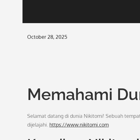
Posted
October 28, 2025
on
Memahami Dun
Selamat datang di dunia Nikitomi! Sebuah tempat
dijelajahi.
https://www.nikitomi.com