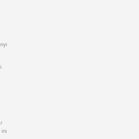
unyi
i
u
ini