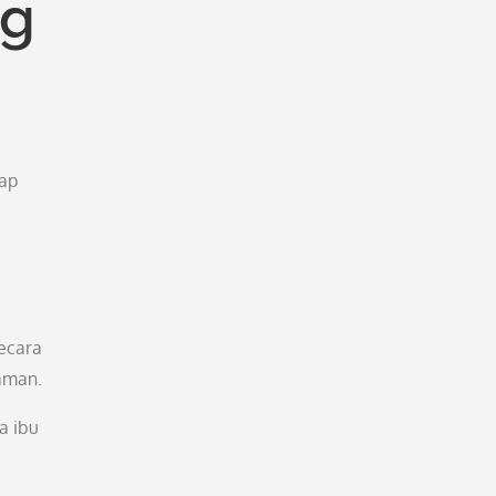
ng
iap
secara
taman.
a ibu