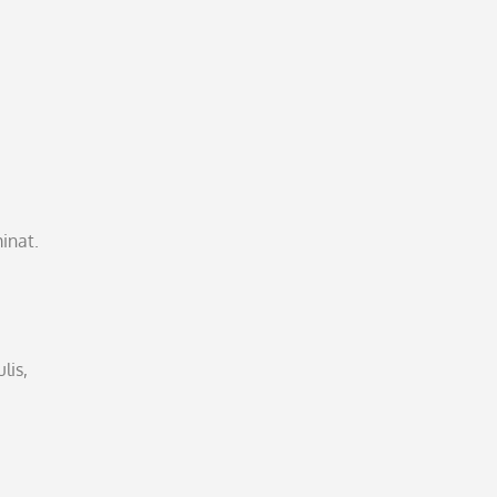
inat.
lis,