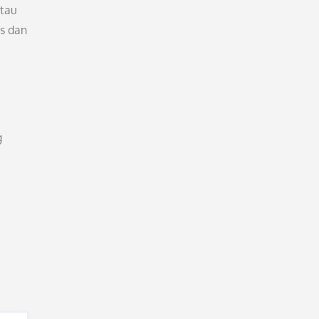
atau
as dan
g