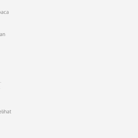
baca
han
.
r
lihat