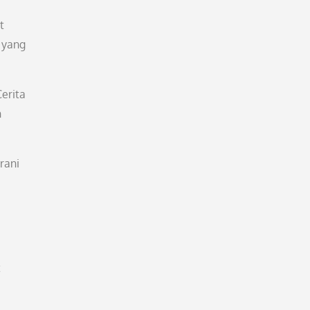
t
 yang
erita
n
rani
t