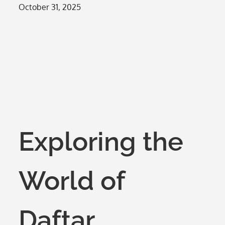
Posted
October 31, 2025
on
Exploring the
World of
Daftar