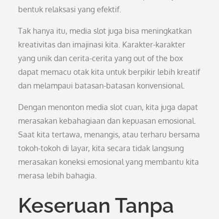
bentuk relaksasi yang efektif.
Tak hanya itu, media slot juga bisa meningkatkan
kreativitas dan imajinasi kita. Karakter-karakter
yang unik dan cerita-cerita yang out of the box
dapat memacu otak kita untuk berpikir lebih kreatif
dan melampaui batasan-batasan konvensional.
Dengan menonton media slot cuan, kita juga dapat
merasakan kebahagiaan dan kepuasan emosional.
Saat kita tertawa, menangis, atau terharu bersama
tokoh-tokoh di layar, kita secara tidak langsung
merasakan koneksi emosional yang membantu kita
merasa lebih bahagia.
Keseruan Tanpa