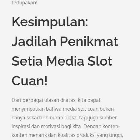
terlupakan!
Kesimpulan:
Jadilah Penikmat
Setia Media Slot
Cuan!
Dari berbagai ulasan di atas, kita dapat
menyimpulkan bahwa media slot cuan bukan
hanya sekadar hiburan biasa, tapi juga sumber
inspirasi dan motivasi bagi kita. Dengan konten-
konten menarik dan kualitas produksi yang tinggi,