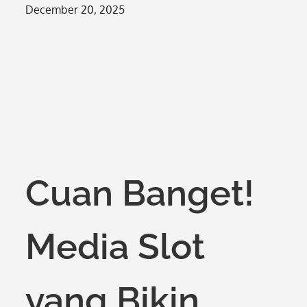
Posted
December 20, 2025
on
Cuan Banget!
Media Slot
yang Bikin