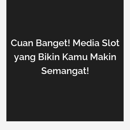
Cuan Banget! Media Slot
yang Bikin Kamu Makin
Semangat!