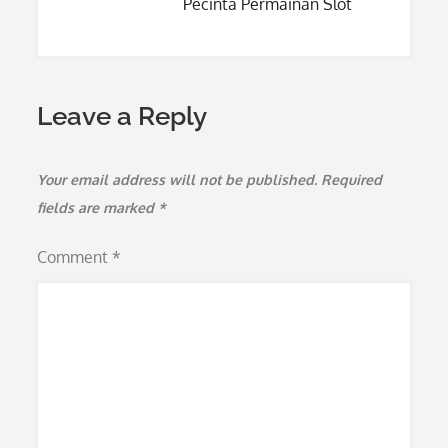
Pecinta Permainan Slot
Leave a Reply
Your email address will not be published.
Required
fields are marked
*
Comment
*