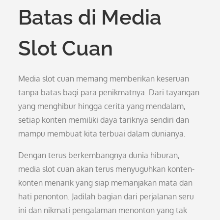
Batas di Media
Slot Cuan
Media slot cuan memang memberikan keseruan
tanpa batas bagi para penikmatnya. Dari tayangan
yang menghibur hingga cerita yang mendalam,
setiap konten memiliki daya tariknya sendiri dan
mampu membuat kita terbuai dalam dunianya.
Dengan terus berkembangnya dunia hiburan,
media slot cuan akan terus menyuguhkan konten-
konten menarik yang siap memanjakan mata dan
hati penonton. Jadilah bagian dari perjalanan seru
ini dan nikmati pengalaman menonton yang tak