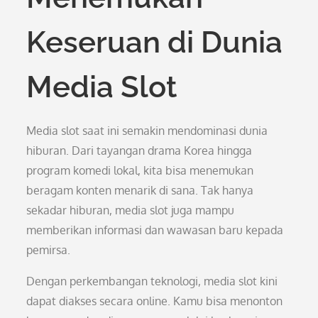
Keseruan di Dunia
Media Slot
Media slot saat ini semakin mendominasi dunia
hiburan. Dari tayangan drama Korea hingga
program komedi lokal, kita bisa menemukan
beragam konten menarik di sana. Tak hanya
sekadar hiburan, media slot juga mampu
memberikan informasi dan wawasan baru kepada
pemirsa.
Dengan perkembangan teknologi, media slot kini
dapat diakses secara online. Kamu bisa menonton