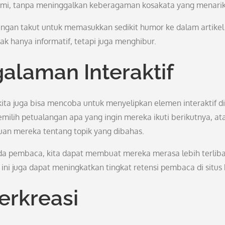
mi, tanpa meninggalkan keberagaman kosakata yang menarik
angan takut untuk memasukkan sedikit humor ke dalam artikel 
ak hanya informatif, tetapi juga menghibur.
alaman Interaktif
ita juga bisa mencoba untuk menyelipkan elemen interaktif di
lih petualangan apa yang ingin mereka ikuti berikutnya, at
uan mereka tentang topik yang dibahas.
a pembaca, kita dapat membuat mereka merasa lebih terlib
ni juga dapat meningkatkan tingkat retensi pembaca di situs k
erkreasi