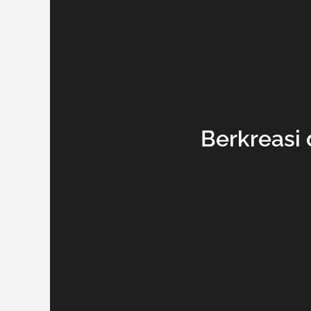
Berkreasi 