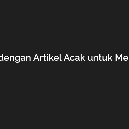
dengan Artikel Acak untuk Me