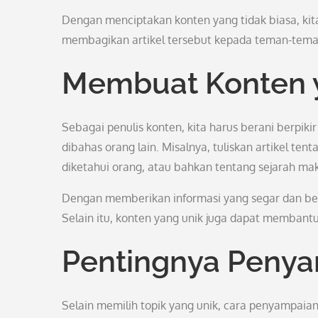
Dengan menciptakan konten yang tidak biasa, kit
membagikan artikel tersebut kepada teman-tem
Membuat Konten 
Sebagai penulis konten, kita harus berani berpiki
dibahas orang lain. Misalnya, tuliskan artikel te
diketahui orang, atau bahkan tentang sejarah mak
Dengan memberikan informasi yang segar dan ber
Selain itu, konten yang unik juga dapat membant
Pentingnya Penya
Selain memilih topik yang unik, cara penyampai