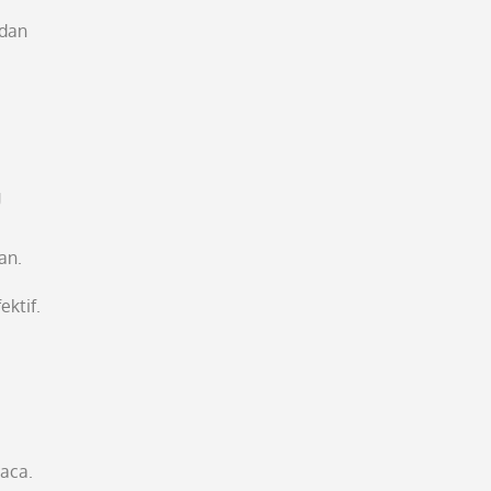
 dan
g
an.
ktif.
aca.