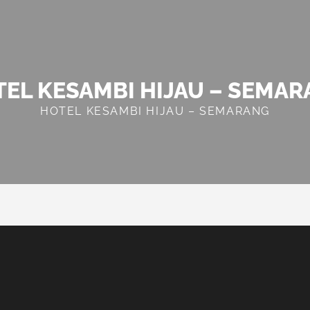
EL KESAMBI HIJAU – SEMA
HOTEL KESAMBI HIJAU – SEMARANG