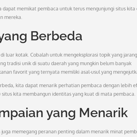
a dapat memikat pembaca untuk terus mengunjungi situs kita
an mereka.
yang Berbeda
r di luar kotak. Cobalah untuk mengeksplorasi topik yang jaran
ntang tradisi unik di suatu daerah yang mungkin belum banyak
anan favorit yang ternyata memiliki asal-usul yang mengejutk
beda, kita dapat menarik perhatian pembaca dengan lebih efe
u situs kita membangun identitas yang kuat di mata pembaca.
mpaian yang Menarik
an juga memegang peranan penting dalam menarik minat pemb