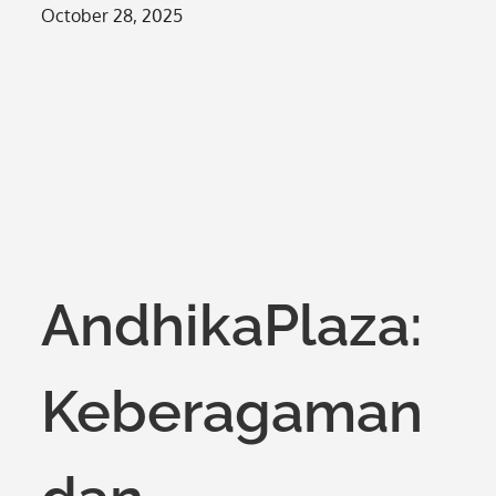
Posted
October 28, 2025
on
AndhikaPlaza:
Keberagaman