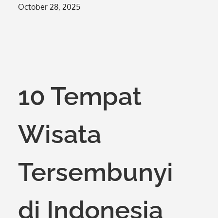
Posted
October 28, 2025
on
10 Tempat
Wisata
Tersembunyi
di Indonesia