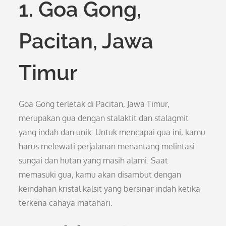
1. Goa Gong,
Pacitan, Jawa
Timur
Goa Gong terletak di Pacitan, Jawa Timur,
merupakan gua dengan stalaktit dan stalagmit
yang indah dan unik. Untuk mencapai gua ini, kamu
harus melewati perjalanan menantang melintasi
sungai dan hutan yang masih alami. Saat
memasuki gua, kamu akan disambut dengan
keindahan kristal kalsit yang bersinar indah ketika
terkena cahaya matahari.